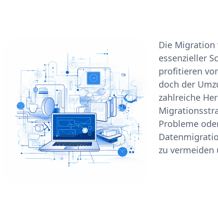
Die Migration
essenzieller S
profitieren vo
doch der Umz
zahlreiche He
Migrationsstr
Probleme oder
Datenmigratio
zu vermeiden u